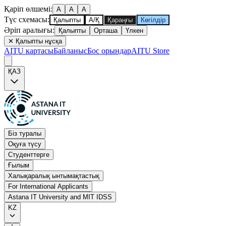
Қаріп өлшемі
:
A
A
A
Түс схемасы
:
Қалыпты
А/Қ
Қараңғы
Көгілдір
Әріп аралығы
:
Қалыпты
Орташа
Үлкен
✕
Қалыпты нұсқа
AITU картасы
Байланыс
Бос орындар
AITU Store
ҚАЗ
Біз туралы
Оқуға түсу
Студенттерге
Ғылым
Халықаралық ынтымақтастық
For International Applicants
Astana IT University and MIT IDSS
KZ