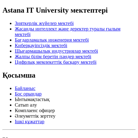
Astana IT University мектептері
Зияткерлік жүйелер мектебі
Жасанды интеллект және деректер туралы ғылым
мектебі
Бағдарламалық инженерия мектебі
Киберқауіпсіздік мектебі
Шығармашылық индустриялар мектебі
Жалпы білім беретін пәндер мектебі
Цифрлық мемлекеттік басқару мектебі
Қосымша
Байланыс
Бос орындар
Ынтымақтастық
Сатып алу
Комплаенс офицер
Әлеуметтік зерттеу
Ішкі құжаттар