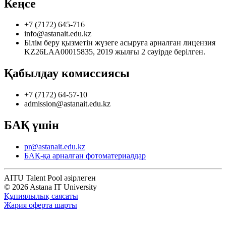
Кеңсе
+7 (7172) 645-716
info@astanait.edu.kz
Білім беру қызметін жүзеге асыруға арналған лицензия
KZ26LAA00015835, 2019 жылғы 2 сәуірде берілген.
Қабылдау комиссиясы
+7 (7172) 64-57-10
admission@astanait.edu.kz
БАҚ үшін
pr@astanait.edu.kz
БАҚ-қа арналған фотоматериалдар
AITU Talent Pool әзірлеген
© 2026 Astana IT University
Құпиялылық саясаты
Жария оферта шарты