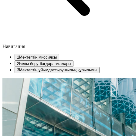
Навигация
1
Мектептің миссиясы
2
Білім беру бағдарламалары
3
Мектептің ұйымдастырушылық құрылымы