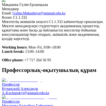
Мақашева Гүлім Ерланқызы
Менеджер
Email:
Gulim.Makasheva@astanait.edu.kz
Room:
С1.1.332
Мектептің әкімшілік кеңсесі C1.1.332 кабинетінде орналасқан.
Мектеп менеджерлері студенттерге академиялық процестер,
құжаттама және басқа да байланысты мәселелер бойынша
консультациялар бере отырып, әкімшілік және академиялық
қолдау көрсетеді.
Working hours:
Mon–Fri, 9:00–18:00
Lunch break:
13:00–14:00
Office phone:
+7 717 264 56 95
Профессорлық-оқытушылық құрам
Профессор
Кучанский Александр
A.Kuchanskyi@astanait.edu.kz
Профессор
Муканова Балгайша Гафуровна