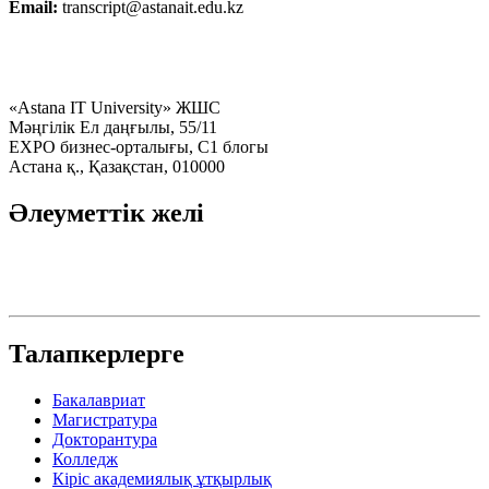
Email:
transcript@astanait.edu.kz
«Astana IT University» ЖШС
Мәңгілік Ел даңғылы, 55/11
EXPO бизнес-орталығы, C1 блогы
Астана қ., Қазақстан, 010000
Әлеуметтік желі
Талапкерлерге
Бакалавриат
Магистратура
Докторантура
Колледж
Кіріс академиялық ұтқырлық