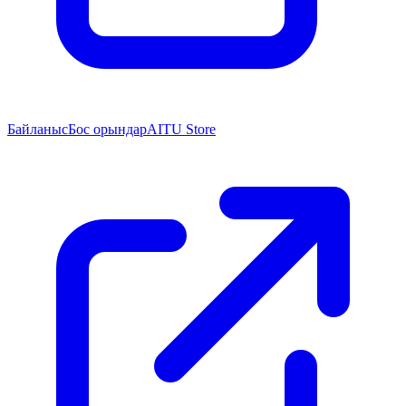
Байланыс
Бос орындар
AITU Store