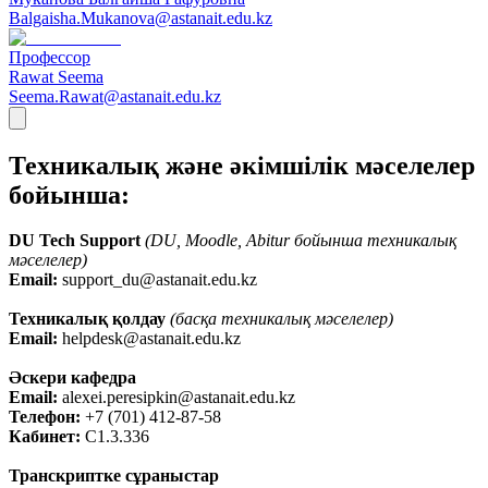
Balgaisha.Mukanova@astanait.edu.kz
Профессор
Rawat Seema
Seema.Rawat@astanait.edu.kz
Техникалық және әкімшілік мәселелер
бойынша:
DU Tech Support
(DU, Moodle, Abitur бойынша техникалық
мәселелер)
Email:
support_du@astanait.edu.kz
Техникалық қолдау
(басқа техникалық мәселелер)
Email:
helpdesk@astanait.edu.kz
Әскери кафедра
Email:
alexei.peresipkin@astanait.edu.kz
Телефон:
+7 (701) 412-87-58
Кабинет:
C1.3.336
Транскриптке сұраныстар