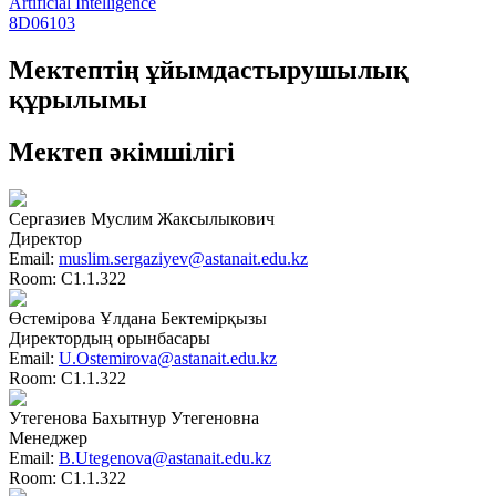
Artificial Intelligence
8D06103
Мектептің ұйымдастырушылық
құрылымы
Мектеп әкімшілігі
Сергазиев Муслим Жаксылыкович
Директор
Email:
muslim.sergaziyev@astanait.edu.kz
Room:
С1.1.322
Өстемірова Ұлдана Бектемірқызы
Директордың орынбасары
Email:
U.Ostemirova@astanait.edu.kz
Room:
С1.1.322
Утегенова Бахытнур Утегеновна
Менеджер
Email:
B.Utegenova@astanait.edu.kz
Room:
С1.1.322