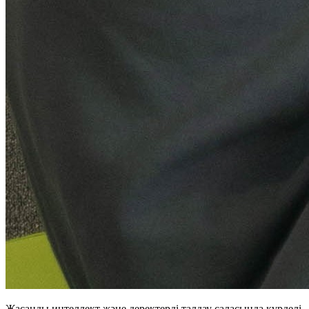
Жасанды интеллект және деректерді талдау саласында күрделі