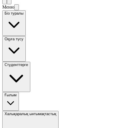
Меню
Біз туралы
Оқуға түсу
Студенттерге
Ғылым
Халықаралық ынтымақтастық