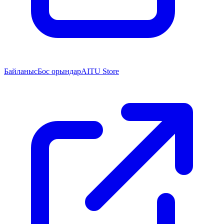
Байланыс
Бос орындар
AITU Store