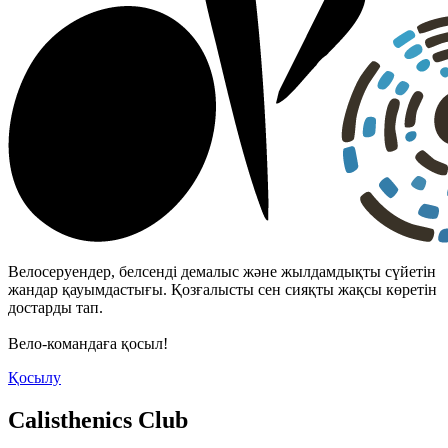
Велосеруендер, белсенді демалыс және жылдамдықты сүйетін
жандар қауымдастығы. Қозғалысты сен сияқты жақсы көретін
достарды тап.
Вело-командаға қосыл!
Қосылу
Calisthenics Club