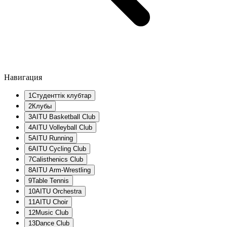
Навигация
1
Студенттік клубтар
2
Клубы
3
AITU Basketball Club
4
AITU Volleyball Club
5
AITU Running
6
AITU Cycling Club
7
Calisthenics Club
8
AITU Arm-Wrestling
9
Table Tennis
10
AITU Orchestra
11
AITU Choir
12
Music Club
13
Dance Club