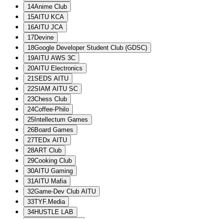
14
Anime Club
15
AITU KCA
16
AITU JCA
17
Devine
18
Google Developer Student Club (GDSC)
19
AITU AWS 3C
20
AITU Electronics
21
SEDS AITU
22
SIAM AITU SC
23
Chess Club
24
Coffee-Philo
25
Intellectum Games
26
Board Games
27
TEDx AITU
28
ART Club
29
Cooking Club
30
AITU Gaming
31
AITU Mafia
32
Game-Dev Club AITU
33
TYF.Media
34
HUSTLE LAB