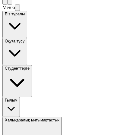
Меню
Біз туралы
Оқуға түсу
Студенттерге
Ғылым
Халықаралық ынтымақтастық