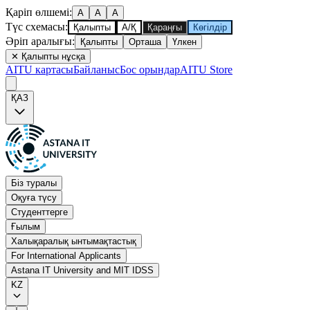
Қаріп өлшемі
:
A
A
A
Түс схемасы
:
Қалыпты
А/Қ
Қараңғы
Көгілдір
Әріп аралығы
:
Қалыпты
Орташа
Үлкен
✕
Қалыпты нұсқа
AITU картасы
Байланыс
Бос орындар
AITU Store
ҚАЗ
Біз туралы
Оқуға түсу
Студенттерге
Ғылым
Халықаралық ынтымақтастық
For International Applicants
Astana IT University and MIT IDSS
KZ