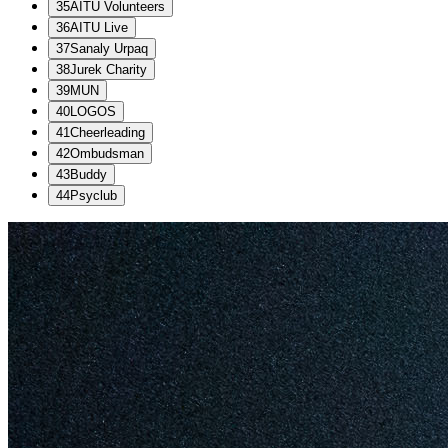
35
AITU Volunteers
36
AITU Live
37
Sanaly Urpaq
38
Jurek Charity
39
MUN
40
LOGOS
41
Cheerleading
42
Ombudsman
43
Buddy
44
Psyclub