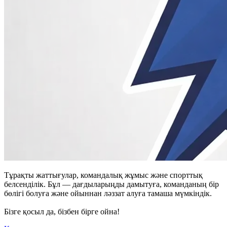
Тұрақты жаттығулар, командалық жұмыс және спорттық
белсенділік. Бұл — дағдыларыңды дамытуға, команданың бір
бөлігі болуға және ойыннан ләззат алуға тамаша мүмкіндік.
Бізге қосыл да, бізбен бірге ойна!