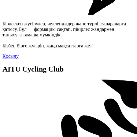
Бірлескен жүгірулер, челлендждер және түрлі іс-шараларға
қатысу. Бұл — формаңды сақтап, пікірлес жандармен
танысуға тамаша мүмкіндік.
Бізбен бірге жүгіріп, жаңа мақсаттарға жет!
Қосылу
AITU Cycling Club