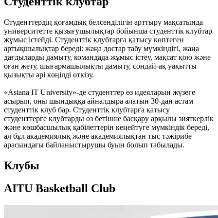
Студенттік клубтар
Студенттердің қоғамдық белсенділігін арттыру мақсатында
университетте қызығушылықтар бойынша студенттік клубтар
жұмыс істейді. Студенттік клубтарға қатысу көптеген
артықшылықтар береді: жаңа достар табу мүмкіндігі, жаңа
дағдыларды дамыту, командада жұмыс істеу, мақсат қою және
оған жету, шығармашылықты дамыту, сондай-ақ уақытты
қызықты әрі көңілді өткізу.
«Astana IT University»-де студенттер өз идеяларын жүзеге
асырып, оны шындыққа айналдыра алатын 30-дан астам
студенттік клуб бар. Студенттік клубтарға қатысу
студенттерге клубтарды өз бетінше басқару арқылы зияткерлік
және көшбасшылық қабілеттерін кеңейтуге мүмкіндік береді,
ал бұл академиялық және академиялықтан тыс тәжірибе
арасындағы байланыстырушы буын болып табылады.
Клубы
AITU Basketball Club