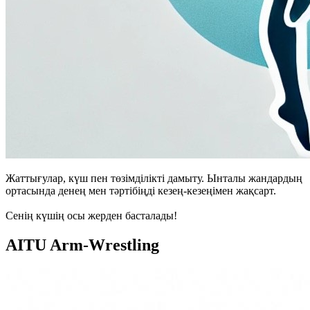
Жаттығулар, күш пен төзімділікті дамыту. Ынталы жандардың
ортасында денең мен тәртібіңді кезең-кезеңімен жақсарт.
Сенің күшің осы жерден басталады!
AITU Arm-Wrestling