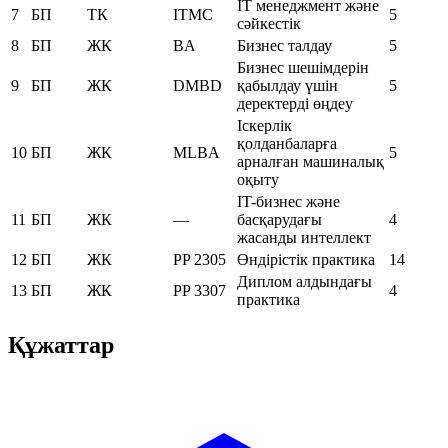
IT менеджмент және
7
БП
ТК
ITMC
5
сәйкестік
8
БП
ЖК
BA
Бизнес талдау
5
Бизнес шешімдерін
9
БП
ЖК
DMBD
қабылдау үшін
5
деректерді өңдеу
Іскерлік
қолданбаларға
10
БП
ЖК
MLBA
5
арналған машиналық
оқыту
IT-бизнес және
11
БП
ЖК
—
басқарудағы
4
жасанды интеллект
12
БП
ЖК
PP 2305
Өндірістік практика
14
Диплом алдындағы
13
БП
ЖК
PP 3307
4
практика
Құжаттар