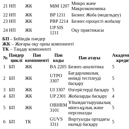
Микро және
21
НП
ЖК
MiM 1207
Макроэкономика
22
НП
ЖК
BP 1211
Бизнес Жоба (модельдеу)
23
НП
ЖК
PBP 2214
Бизнес-процесті жобалау
UP SIS
24
НП
ЖК
Оқу практикасы
1211
БП
– Бейіндік пәндер
ЖК
– Жоғары оқу орны компоненті
ТК
– Таңдау компоненті
Пәндер
Пән
Пән
Академ
№
Пән атауы
циклі
компоненті
коды
креди
1
БП
ЖК
BA 2205
Бизнес-аналитика
5
Бағдарламалық
UTPO
2
БП
ЖК
өнімді тестілеуді
5
3307
басқару
3
БП
ЖК
UI 3307
Өзгерістерді басқару
5
4
БП
ЖК
UP 2301
Жобаларды басқару
4
Ұйымдастырушылық
OBHRM
5
БП
ЖК
мінез-құлық және
5
3101
персоналды
GUVS
Виртуалды ортадағы
6
БП
ТК
5
3311
икемді басқару