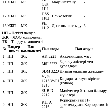
11
ЖБП
МК
Мәдениеттану
2
Cult
1111
HSS
12
ЖБП
МК
Психология
2
1182
Fiz
13
ЖБП
МК
Дене шынықтыру
8
1112
НП
– Негізгі пәндер
ЖК
– ЖОО компоненті
ТК
– Таңдау компоненті
Пәндер
Пән
№
Пән коды
Пән атауы
циклі
компоненті
1
НП
ЖК
AK 3221
Академиялық жазу
Зерттеу әдістері мен
2
НП
ЖК
MiII 3222
құралдары
3
НП
ЖК
SDM 3223
Дизайн ойлауын жетілдіру
VvPr
Бағдарламалауға кіріспе
4
НП
ЖК
1215/VvPJ
(Python)
1215
SUB D
Мәліметтер базасын басқару
5
НП
ЖК
2217
жүйелері
Корпоративтік IT-
KIT A
6
НП
ЖК
архитектурасыКорпоративті
2216