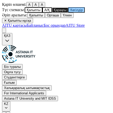
Қаріп өлшемі
:
A
A
A
Түс схемасы
:
Қалыпты
А/Қ
Қараңғы
Көгілдір
Әріп аралығы
:
Қалыпты
Орташа
Үлкен
✕
Қалыпты нұсқа
AITU картасы
Байланыс
Бос орындар
AITU Store
ҚАЗ
Біз туралы
Оқуға түсу
Студенттерге
Ғылым
Халықаралық ынтымақтастық
For International Applicants
Astana IT University and MIT IDSS
KZ