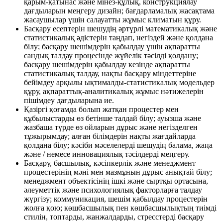
қарым-қатынас және мінез-құлық, конструкциялау
дағдыларын меңгеру дизайн; бағдарламалық жасақтама
жасаушылар үшін салауатты жұмыс климатын құру.
Басқару есептерін шешудің әртүрлі математикалық және
статистикалық әдістерін таңдап, негіздей және қолдана
білу; басқару шешімдерін қабылдау үшін ақпаратты
сандық талдау процесінде жүйелік тәсілді қолдану;
басқару шешімдерін қабылдау кезінде ақпаратты
статистикалық талдау, нақты басқару міндеттеріне
бейімдеу арқылы ықтималды-статистикалық модельдер
құру, ақпараттық-аналитикалық жұмыс нәтижелерін
пішімдеу дағдыларына ие.
Қазіргі қоғамда болып жатқан процестер мен
құбылыстарды өз бетінше талдай білу; ауызша және
жазбаша түрде өз ойларын дұрыс және негізделген
тұжырымдау; алған білімдерін нақты жағдайларда
қолдана білу; кәсіби мәселелерді шешудің балама, жаңа
және / немесе инновациялық тәсілдерді меңгеру.
Басқару, басшылық, кәсіпкерлік және менеджмент
процестерінің мәні мен мазмұнын дұрыс анықтай білу;
менеджмент объектісінің ішкі және сыртқы ортасына,
әлеуметтік және психологиялық факторларға талдау
жүргізу; коммуникация, шешім қабылдау процестерін
жолға қою; көшбасшылық пен көшбасшылықтың тиімді
стилін, топтарды, жанжалдарды, стресстерді басқару