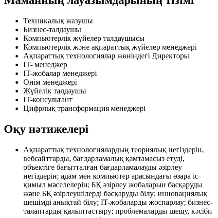
Маманның лауазымдарының тізімі
Техникалық жазушы
Бизнес-талдаушы
Компьютерлік жүйелер талдаушысы
Компьютерлік және ақпараттық жүйелер менеджері
Ақпараттық технологиялар жөніндегі Директоры
IT- менеджер
IT-жобалар менеджері
Өнім менеджері
Жүйелік талдаушы
IT-консультант
Цифрлық трансформация менеджері
Оқу нәтижелері
Ақпараттық технологиялардың теориялық негіздерін,
вебсайттарды, бағдарламалық қамтамасыз етуді,
объектіге бағытталған бағдарламалауды әзірлеу
негіздерін; адам мен компьютер арасындағы өзара іс-
қимыл мәселелерін; БҚ әзірлеу жобаларын басқаруды
және БҚ әзірлеушілерді басқаруды білу; инновациялық
шешімді анықтай білу; IT-жобаларды жоспарлау; бизнес-
талаптарды қалыптастыру; проблемаларды шешу, кәсіби