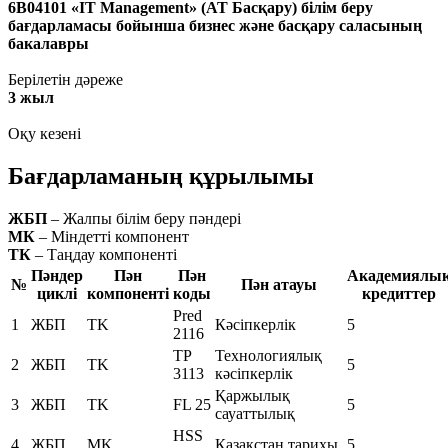
6B04101 «IT Management» (АТ Басқару) білім беру
бағдарламасы бойынша бизнес және басқару саласының
бакалавры
Берілетін дәреже
3 жыл
Оқу кезені
Бағдарламаның құрылымы
ЖБП
– Жалпы білім беру пәндері
МК
– Міндетті компонент
ТК
– Таңдау компоненті
Пәндер
Пән
Пән
Академиялы
№
Пән атауы
циклі
компоненті
коды
кредиттер
Pred
1
ЖБП
TK
Кәсіпкерлік
5
2116
TP
Технологиялық
2
ЖБП
TK
5
3113
кәсіпкерлік
Қаржылық
3
ЖБП
TK
FL 25
5
сауаттылық
HSS
4
ЖБП
MK
Қазақстан тарихы
5