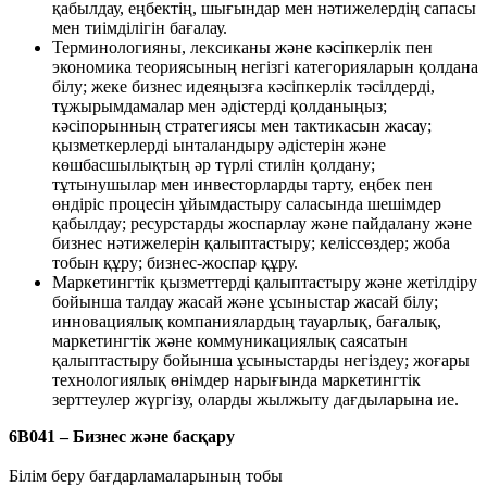
қабылдау, еңбектің, шығындар мен нәтижелердің сапасы
мен тиімділігін бағалау.
Терминологияны, лексиканы және кәсіпкерлік пен
экономика теориясының негізгі категорияларын қолдана
білу; жеке бизнес идеяңызға кәсіпкерлік тәсілдерді,
тұжырымдамалар мен әдістерді қолданыңыз;
кәсіпорынның стратегиясы мен тактикасын жасау;
қызметкерлерді ынталандыру әдістерін және
көшбасшылықтың әр түрлі стилін қолдану;
тұтынушылар мен инвесторларды тарту, еңбек пен
өндіріс процесін ұйымдастыру саласында шешімдер
қабылдау; ресурстарды жоспарлау және пайдалану және
бизнес нәтижелерін қалыптастыру; келіссөздер; жоба
тобын құру; бизнес-жоспар құру.
Маркетингтік қызметтерді қалыптастыру және жетілдіру
бойынша талдау жасай және ұсыныстар жасай білу;
инновациялық компаниялардың тауарлық, бағалық,
маркетингтік және коммуникациялық саясатын
қалыптастыру бойынша ұсыныстарды негіздеу; жоғары
технологиялық өнімдер нарығында маркетингтік
зерттеулер жүргізу, оларды жылжыту дағдыларына ие.
6B041 – Бизнес және басқару
Білім беру бағдарламаларының тобы