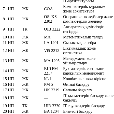
IT-архитектурасы
Компьютерлік құрылым
7
НП
ЖК
COA
және архитектура
OSi KS
Операциялық жүйелер және
8
НП
ЖК
2302
компьютерлік желілер
Ақпараттық қауіпсіздік
9
НП
ТК
OIB 3222
негіздері
10
НП
ЖК
MA
Математикалық талдау
11
НП
ЖК
LA 1201
Сызықтық алгебра
Ықтималдық және
12
НП
ЖК
ViS 2212
статистика
Менеджмент және
13
НП
ЖК
MA 1205
ұйымдастыру
BUi FM
Бухгалтерлік есеп және
14
НП
ЖК
2217
қаржылық менеджмент
15
НП
ЖК
ItL 1
Көшбасшылыққа кіріспе
16
НП
ЖК
PM 5
Өнімді басқару
17
НП
ЖК
UK 2219
Сапаны бақылау
IT қызметтерін басқару және
18
НП
ЖК
—
бақылау
19
НП
ТК
UIR 3330
IТ тәуекелдерін басқару
20
НП
ЖК
BA 1204
Бизнесті басқару