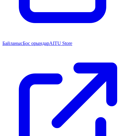
Байланыс
Бос орындар
AITU Store