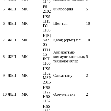
1145
Fil
5
ЖБП
MK
Философия
5
2102
HSS
1115
6
ЖБП
МК
Шет тілі
10
IYa
1103
K(R)
7
ЖБП
МК
Ya21
Қазақ (орыс) тілі
10
05
IT11
Ақпараттық-
15
8
ЖБП
МК
коммуникациялық
5
IKT
технологиялар
1105
HSS
1132
9
ЖБП
МК
Саясаттану
2
MSP
2315
HSS
1122
10
ЖБП
МК
Әлеуметтану
2
HSS
1132
HSS
1162