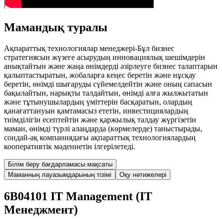
Мамандық туралы
Ақпараттық технологиялар менеджері-Бұл бизнес
стратегиясын жүзеге асырудың инновациялық шешімдерін
анықтайтын және жаңа өнімдерді әзірлеуге бизнес талаптарын
қалыптастыратын, жобаларға кеңес беретін және нұсқау
беретін, өнімді шығаруды сүйемелдейтін және оның сапасын
бақылайтын, нарықты талдайтын, өнімді алға жылжытатын
және тұтынушылардың үміттерін басқаратын, олардың
қанағаттануын қамтамасыз ететін, инвестициялардың
тиімділігін есептейтін және қаржылық талдау жүргізетін
маман, өнімді түрлі алаңдарда (көрмелерде) таныстырады,
сондай-ақ компаниядағы ақпараттық технологиялардың
кооперативтік мәдениетін ілгерілетеді.
Білім беру бағдарламасы мақсаты
Маманның лауазымдарының тізімі
Оқу нәтижелері
6B04101
IT Management (IT
Менеджмент)