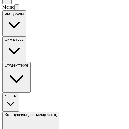
Меню
Біз туралы
Оқуға түсу
Студенттерге
Ғылым
Халықаралық ынтымақтастық