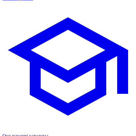
Оқу пәндері каталогы