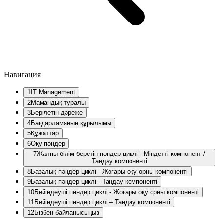
Навигация
1
IT Management
2
Мамандық туралы
3
Берілетін дәреже
4
Бағдарламаның құрылымы
5
Құжаттар
6
Оқу пәндер
7
Жалпы білім беретін пәндер циклі - Міндетті компонент /
Таңдау компоненті
8
Базалық пәндер циклі - Жоғары оқу орны компоненті
9
Базалық пәндер циклі - Таңдау компоненті
10
Бейіндеуші пәндер циклі - Жоғары оқу орны компоненті
11
Бейіндеуші пәндер циклі – Таңдау компоненті
12
Бізбен байланысыңыз