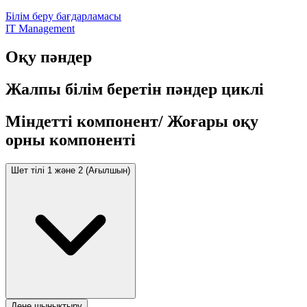
Білім беру бағдарламасы
IT Management
Оқу пәндер
Жалпы білім беретін пәндер циклі
Міндетті компонент/ Жоғары оқу
орны компоненті
Шет тілі 1 және 2 (Ағылшын)
Дене шынықтыру