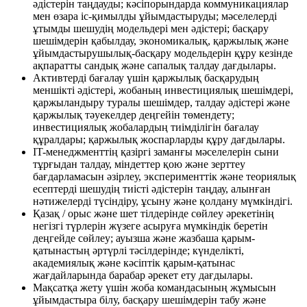
әдістерін таңдауды; кәсіпорындарда коммуникациялар
мен өзара іс-қимылды ұйымдастыруды; мәселелерді
ұтымды шешудің модельдері мен әдістері; басқару
шешімдерін қабылдау, экономикалық, қаржылық және
ұйымдастырушылық-басқару модельдерін құру кезінде
ақпаратты сандық және сапалық талдау дағдылары.
Активтерді бағалау үшін қаржылық басқарудың
меншікті әдістері, жобаның инвестициялық шешімдері,
қаржыландыру туралы шешімдер, талдау әдістері және
қаржылық тәуекелдер деңгейін төмендету;
инвестициялық жобалардың тиімділігін бағалау
құралдары; қаржылық жоспарларды құру дағдылары.
IT-менеджменттің қазіргі заманғы мәселелерін сыни
тұрғыдан талдау, міндеттер қою және зерттеу
бағдарламасын әзірлеу, эксперименттік және теориялық
есептерді шешудің тиісті әдістерін таңдау, алынған
нәтижелерді түсіндіру, ұсыну және қолдану мүмкіндігі.
Қазақ / орыс және шет тілдерінде сөйлеу әрекетінің
негізгі түрлерін жүзеге асыруға мүмкіндік беретін
деңгейде сөйлеу; ауызша және жазбаша қарым-
қатынастың әртүрлі тәсілдерінде; күнделікті,
академиялық және кәсіптік қарым-қатынас
жағдайларында барабар әрекет ету дағдылары.
Мақсатқа жету үшін жоба командасының жұмысын
ұйымдастыра білу, басқару шешімдерін табу және