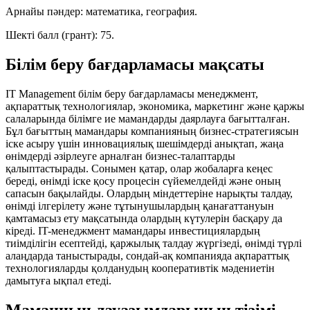
Арнайы пәндер: математика, география.
Шекті балл (грант): 75.
Білім беру бағдарламасы мақсаты
IT Management білім беру бағдарламасы менеджмент,
ақпараттық технологиялар, экономика, маркетинг және қаржы
салаларында білімге ие мамандарды даярлауға бағытталған.
Бұл бағыттың мамандары компанияның бизнес-стратегиясын
іске асыру үшін инновациялық шешімдерді анықтап, жаңа
өнімдерді әзірлеуге арналған бизнес-талаптарды
қалыптастырады. Сонымен қатар, олар жобаларға кеңес
береді, өнімді іске қосу процесін сүйемелдейді және оның
сапасын бақылайды. Олардың міндеттеріне нарықты талдау,
өнімді ілгерілету және тұтынушылардың қанағаттануын
қамтамасыз ету мақсатында олардың күтулерін басқару да
кіреді. IT-менеджмент мамандары инвестициялардың
тиімділігін есептейді, қаржылық талдау жүргізеді, өнімді түрлі
алаңдарда таныстырады, сондай-ақ компанияда ақпараттық
технологияларды қолданудың кооперативтік мәдениетін
дамытуға ықпал етеді.