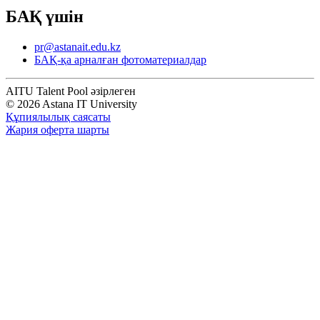
БАҚ үшін
pr@astanait.edu.kz
БАҚ-қа арналған фотоматериалдар
AITU Talent Pool әзірлеген
© 2026 Astana IT University
Құпиялылық саясаты
Жария оферта шарты