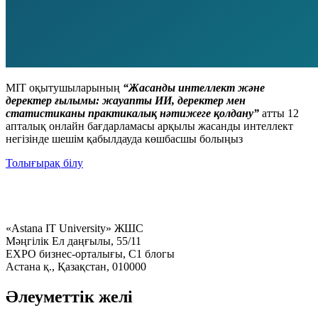
MIT оқытушыларының
“Жасанды интеллект және
деректер ғылымы: жауапты ИИ, деректер мен
статистиканы практикалық нәтижеге қолдану”
атты 12
апталық онлайн бағдарламасы арқылы жасанды интеллект
негізінде шешім қабылдауда көшбасшы болыңыз
Толығырақ білу
«Astana IT University» ЖШС
Мәңгілік Ел даңғылы, 55/11
EXPO бизнес-орталығы, C1 блогы
Астана қ., Қазақстан, 010000
Әлеуметтік желі