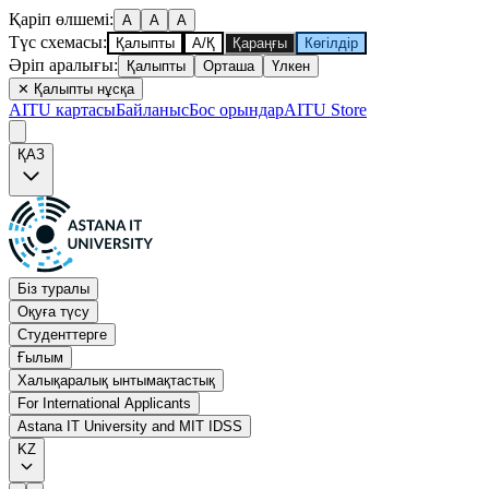
Қаріп өлшемі
:
A
A
A
Түс схемасы
:
Қалыпты
А/Қ
Қараңғы
Көгілдір
Әріп аралығы
:
Қалыпты
Орташа
Үлкен
✕
Қалыпты нұсқа
AITU картасы
Байланыс
Бос орындар
AITU Store
ҚАЗ
Біз туралы
Оқуға түсу
Студенттерге
Ғылым
Халықаралық ынтымақтастық
For International Applicants
Astana IT University and MIT IDSS
KZ