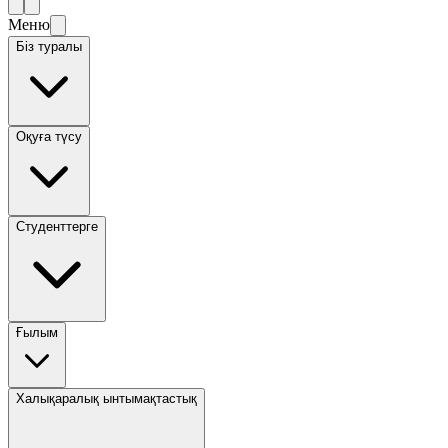
Меню
Біз туралы
Оқуға түсу
Студенттерге
Ғылым
Халықаралық ынтымақтастық