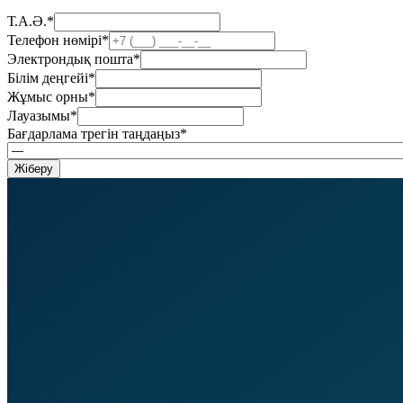
Т.А.Ә.
*
Телефон нөмірі
*
Электрондық пошта
*
Білім деңгейі
*
Жұмыс орны
*
Лауазымы
*
Бағдарлама трегін таңдаңыз
*
Жіберу