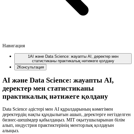
Навигация
1
AI және Data Science: жауапты AI, деректер мен
статистиканы практикалық нәтижеге қолдану
2
Консультация
AI және Data Science: жауапты AI,
деректер мен статистиканы
практикалық нәтижеге қолдану
Data Science әдістері мен AI құралдарының көмегімен
деректердің нақты құндылығын ашып, деректерге негізделген
бизнес-шешімдер қабылдаңыз. MIT оқытушыларынан білім
алып, индустрия практиктерінің менторлық қолдауын
алыңыз.