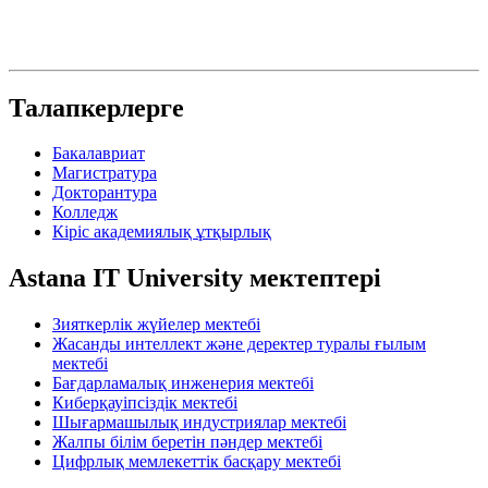
Талапкерлерге
Бакалавриат
Магистратура
Докторантура
Колледж
Кіріс академиялық ұтқырлық
Astana IT University мектептері
Зияткерлік жүйелер мектебі
Жасанды интеллект және деректер туралы ғылым
мектебі
Бағдарламалық инженерия мектебі
Киберқауіпсіздік мектебі
Шығармашылық индустриялар мектебі
Жалпы білім беретін пәндер мектебі
Цифрлық мемлекеттік басқару мектебі