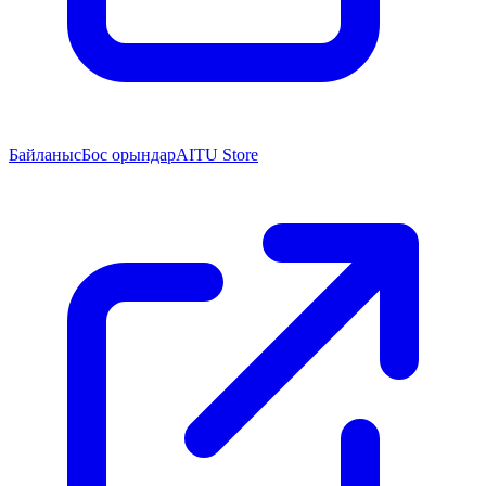
Байланыс
Бос орындар
AITU Store