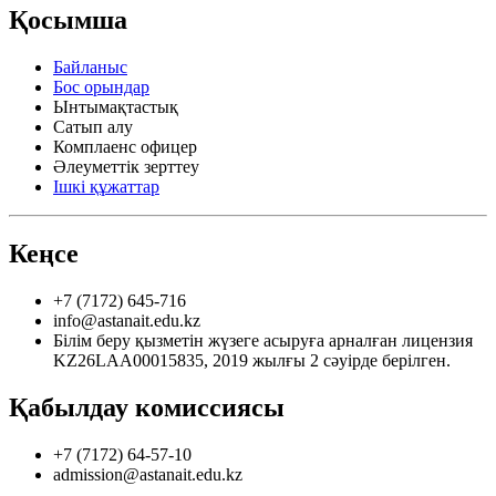
Қосымша
Байланыс
Бос орындар
Ынтымақтастық
Сатып алу
Комплаенс офицер
Әлеуметтік зерттеу
Ішкі құжаттар
Кеңсе
+7 (7172) 645-716
info@astanait.edu.kz
Білім беру қызметін жүзеге асыруға арналған лицензия
KZ26LAA00015835, 2019 жылғы 2 сәуірде берілген.
Қабылдау комиссиясы
+7 (7172) 64-57-10
admission@astanait.edu.kz