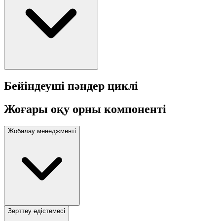
Бейіндеуші пәндер циклі
Жоғары оқу орны компоненті
Жобалау менеджменті
Зерттеу әдістемесі