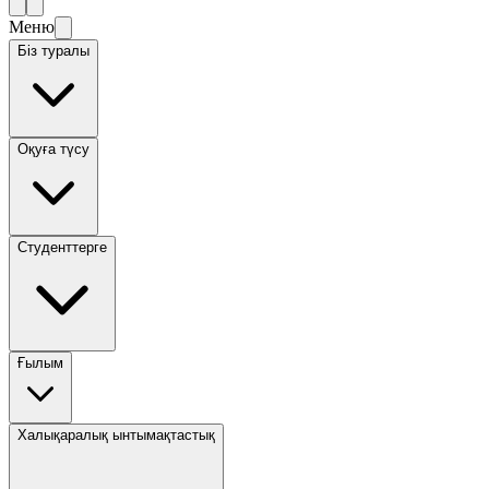
Меню
Біз туралы
Оқуға түсу
Студенттерге
Ғылым
Халықаралық ынтымақтастық