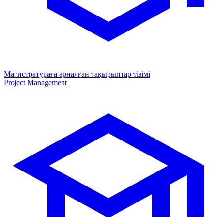
Магистратураға арналған тақырыптар тізімі
Project Management