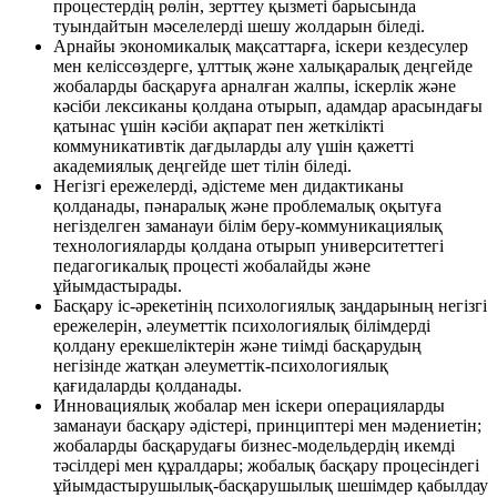
процестердің рөлін, зерттеу қызметі барысында
туындайтын мәселелерді шешу жолдарын біледі.
Арнайы экономикалық мақсаттарға, іскери кездесулер
мен келіссөздерге, ұлттық және халықаралық деңгейде
жобаларды басқаруға арналған жалпы, іскерлік және
кәсіби лексиканы қолдана отырып, адамдар арасындағы
қатынас үшін кәсіби ақпарат пен жеткілікті
коммуникативтік дағдыларды алу үшін қажетті
академиялық деңгейде шет тілін біледі.
Негізгі ережелерді, әдістеме мен дидактиканы
қолданады, пәнаралық және проблемалық оқытуға
негізделген заманауи білім беру-коммуникациялық
технологияларды қолдана отырып университеттегі
педагогикалық процесті жобалайды және
ұйымдастырады.
Басқару іс-әрекетінің психологиялық заңдарының негізгі
ережелерін, әлеуметтік психологиялық білімдерді
қолдану ерекшеліктерін және тиімді басқарудың
негізінде жатқан әлеуметтік-психологиялық
қағидаларды қолданады.
Инновациялық жобалар мен іскери операцияларды
заманауи басқару әдістері, принциптері мен мәдениетін;
жобаларды басқарудағы бизнес-модельдердің икемді
тәсілдері мен құралдары; жобалық басқару процесіндегі
ұйымдастырушылық-басқарушылық шешімдер қабылдау