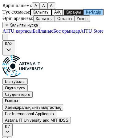
Қаріп өлшемі
:
A
A
A
Түс схемасы
:
Қалыпты
А/Қ
Қараңғы
Көгілдір
Әріп аралығы
:
Қалыпты
Орташа
Үлкен
✕
Қалыпты нұсқа
AITU картасы
Байланыс
Бос орындар
AITU Store
ҚАЗ
Біз туралы
Оқуға түсу
Студенттерге
Ғылым
Халықаралық ынтымақтастық
For International Applicants
Astana IT University and MIT IDSS
KZ