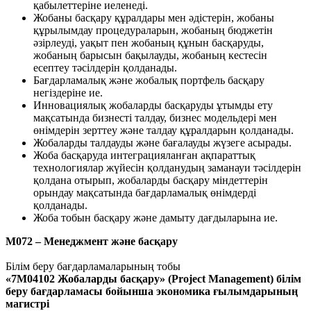
қабылеттеріне иеленеді.
Жобаны басқару құралдары мен әдістерін, жобаны
құрылымдау процедураларын, жобаның бюджетін
әзірлеуді, уақыт пен жобаның құнын басқаруды,
жобаның барысын бақылауды, жобаның кестесін
есептеу тәсілдерін қолданады.
Бағдарламалық және жобалық портфель басқару
негіздеріне ие.
Инновациялық жобаларды басқаруды ұтымды ету
мақсатында бизнесті талдау, бизнес модельдері мен
өнімдерін зерттеу және талдау құралдарын қолданады.
Жобаларды талдауды және бағалауды жүзеге асырады.
Жоба басқаруда интеграцияланған ақпараттық
технологиялар жүйесін қолданудың заманауи тәсілдерін
қолдана отырып, жобаларды басқару міндеттерін
орындау мақсатында бағдарламалық өнімдерді
қолданады.
Жоба тобын басқару және дамыту дағдыларына ие.
M072 – Менеджмент және басқару
Білім беру бағдарламаларының тобы
«7M04102 Жобаларды басқару» (Project Management) білім
беру бағдарламасы бойынша экономика ғылымдарының
магистрі