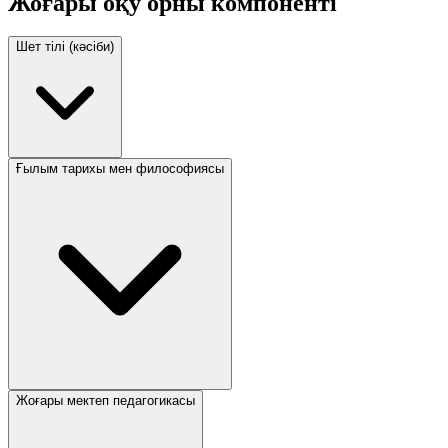
Жоғары оқу орны компоненті
Шет тілі (кәсіби)
Ғылым тарихы мен философиясы
Жоғары мектеп педагогикасы