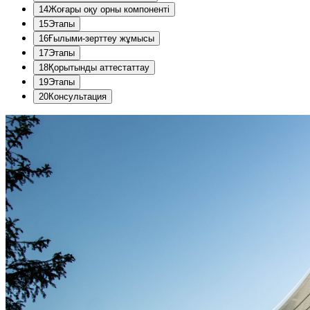
14
Жоғары оқу орны компоненті
15
Этапы
16
Ғылыми-зерттеу жұмысы
17
Этапы
18
Қорытынды аттестаттау
19
Этапы
20
Консультация