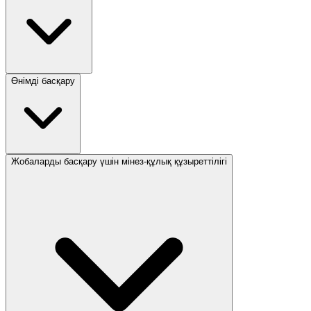
Өнімді басқару
Жобаларды басқару үшін мінез-құлық құзыреттілігі