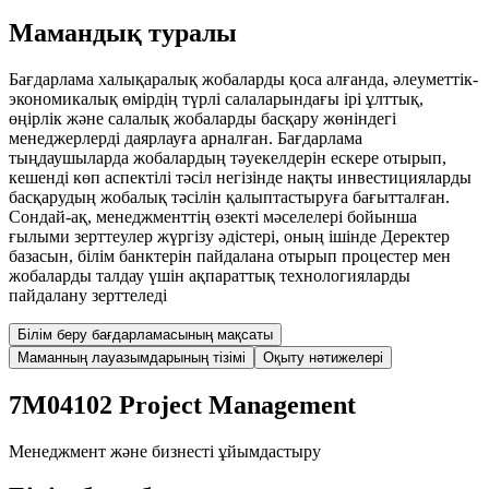
Мамандық туралы
Бағдарлама халықаралық жобаларды қоса алғанда, әлеуметтік-
экономикалық өмірдің түрлі салаларындағы ірі ұлттық,
өңірлік және салалық жобаларды басқару жөніндегі
менеджерлерді даярлауға арналған. Бағдарлама
тыңдаушыларда жобалардың тәуекелдерін ескере отырып,
кешенді көп аспектілі тәсіл негізінде нақты инвестицияларды
басқарудың жобалық тәсілін қалыптастыруға бағытталған.
Сондай-ақ, менеджменттің өзекті мәселелері бойынша
ғылыми зерттеулер жүргізу әдістері, оның ішінде Деректер
базасын, білім банктерін пайдалана отырып процестер мен
жобаларды талдау үшін ақпараттық технологияларды
пайдалану зерттеледі
Білім беру бағдарламасының мақсаты
Маманның лауазымдарының тізімі
Оқыту нәтижелері
7M04102
Project Management
Менеджмент және бизнесті ұйымдастыру