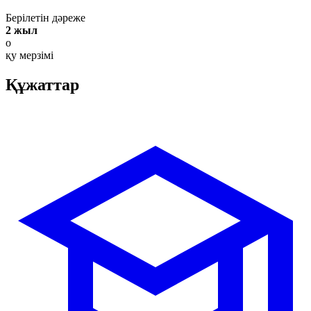
Берілетін дәреже
2 жыл
о
қу мерзімі
Құжаттар