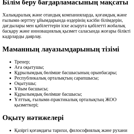
Білім беру бағдарламасының мақсаты
Халықаралық және отандық компанияларда, қоғамдық және
ғылыми-зерттеу ұйымдарында өздерінің кәсіби білімдерін,
дағдылары мен қабілеттерін іске асыруға қабілетті жобалық
басқару және инновациялық қызмет саласында жоғары білікті
кадрларды даярлау.
Маманның лауазымдарының тізімі
Тренер;
Аға оқытушы;
Құрылымдық бөлімше басшысының орынбасары;
Республикалық орталықтың сарапшысы;
Оқытушы;
Ұйым басшысы;
Құрылымдық бөлімше басшысы;
Ұлттық, ғылыми-практикалық орталықтың ЖОО
қызметкері;
Оқыту нәтижелері
Қазіргі қоғамдағы тарихи, философиялық және рухани