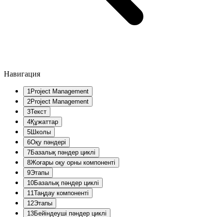
Навигация
1
Project Management
2
Project Management
3
Текст
4
Құжаттар
5
Школы
6
Оқу пәндері
7
Базалық пәндер циклі
8
Жоғары оқу орны компоненті
9
Этапы
10
Базалық пәндер циклі
11
Таңдау компоненті
12
Этапы
13
Бейіндеуші пәндер циклі