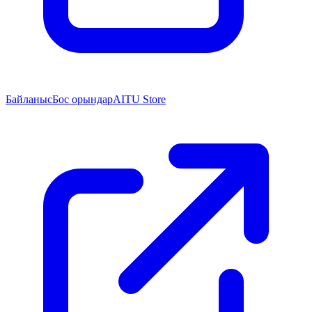
Байланыс
Бос орындар
AITU Store