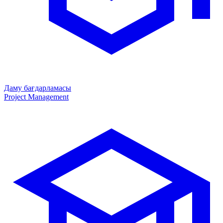
Даму бағдарламасы
Project Management