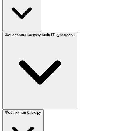
Жобаларды басқару үшін IT құралдары
Жоба құнын басқару