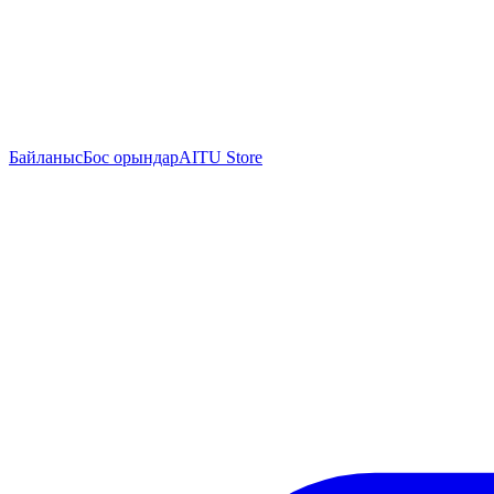
Байланыс
Бос орындар
AITU Store