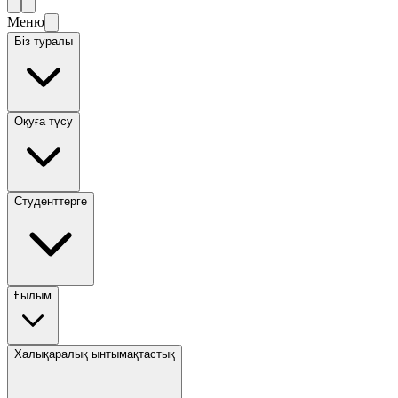
Меню
Біз туралы
Оқуға түсу
Студенттерге
Ғылым
Халықаралық ынтымақтастық