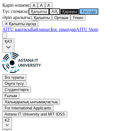
Қаріп өлшемі
:
A
A
A
Түс схемасы
:
Қалыпты
А/Қ
Қараңғы
Көгілдір
Әріп аралығы
:
Қалыпты
Орташа
Үлкен
✕
Қалыпты нұсқа
AITU картасы
Байланыс
Бос орындар
AITU Store
ҚАЗ
Біз туралы
Оқуға түсу
Студенттерге
Ғылым
Халықаралық ынтымақтастық
For International Applicants
Astana IT University and MIT IDSS
KZ