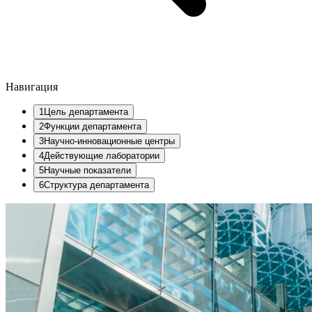
Навигация
1
Цель департамента
2
Функции департамента
3
Научно-инновационные центры
4
Действующие лаборатории
5
Научные показатели
6
Структура департамента