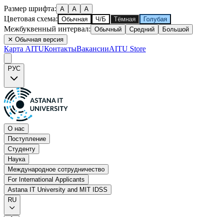
Размер шрифта
:
A
A
A
Цветовая схема
:
Обычная
Ч/Б
Тёмная
Голубая
Межбуквенный интервал
:
Обычный
Средний
Большой
✕
Обычная версия
Карта AITU
Контакты
Вакансии
AITU Store
РУС
О нас
Поступление
Студенту
Наука
Международное сотрудничество
For International Applicants
Astana IT University and MIT IDSS
RU