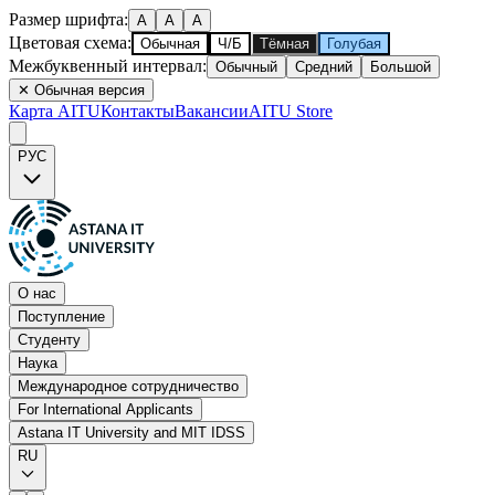
Размер шрифта
:
A
A
A
Цветовая схема
:
Обычная
Ч/Б
Тёмная
Голубая
Межбуквенный интервал
:
Обычный
Средний
Большой
✕
Обычная версия
Карта AITU
Контакты
Вакансии
AITU Store
РУС
О нас
Поступление
Студенту
Наука
Международное сотрудничество
For International Applicants
Astana IT University and MIT IDSS
RU