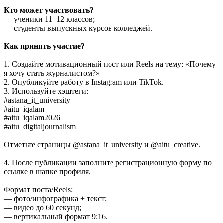
Кто может участвовать?
— ученики 11–12 классов;
— студенты выпускных курсов колледжей.
Как принять участие?
1. Создайте мотивационный пост или Reels на тему: «Почему
я хочу стать журналистом?»
2. Опубликуйте работу в Instagram или TikTok.
3. Используйте хэштеги:
#astana_it_university
#aitu_iqalam
#aitu_iqalam2026
#aitu_digitaljournalism
Отметьте страницы @astana_it_university и @aitu_creative.
4. После публикации заполните регистрационную форму по
ссылке в шапке профиля.
Формат поста/Reels:
— фото/инфографика + текст;
— видео до 60 секунд;
— вертикальный формат 9:16.