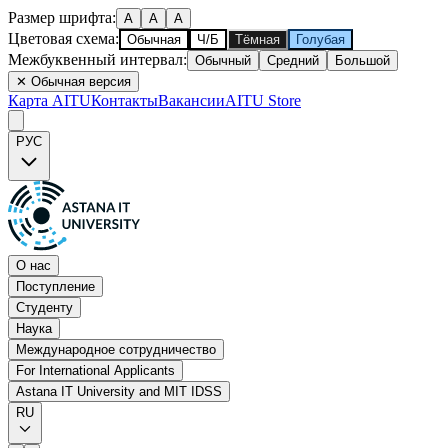
Размер шрифта
:
A
A
A
Цветовая схема
:
Обычная
Ч/Б
Тёмная
Голубая
Межбуквенный интервал
:
Обычный
Средний
Большой
✕
Обычная версия
Карта AITU
Контакты
Вакансии
AITU Store
РУС
О нас
Поступление
Студенту
Наука
Международное сотрудничество
For International Applicants
Astana IT University and MIT IDSS
RU