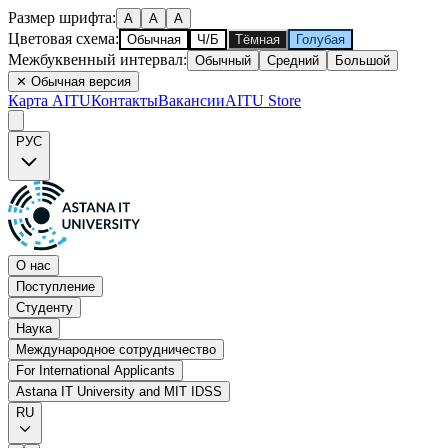
Размер шрифта
:
A
A
A
Цветовая схема
:
Обычная
Ч/Б
Тёмная
Голубая
Межбуквенный интервал
:
Обычный
Средний
Большой
✕
Обычная версия
Карта AITU
Контакты
Вакансии
AITU Store
РУС
О нас
Поступление
Студенту
Наука
Международное сотрудничество
For International Applicants
Astana IT University and MIT IDSS
RU