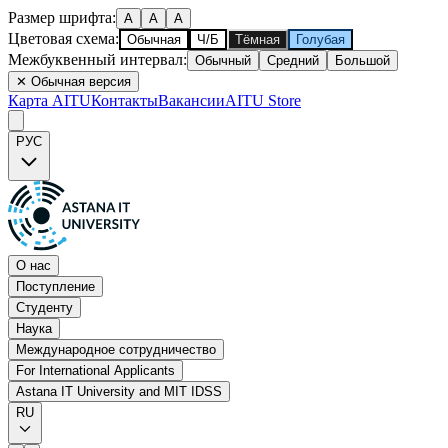
Размер шрифта
:
A
A
A
Цветовая схема
:
Обычная
Ч/Б
Тёмная
Голубая
Межбуквенный интервал
:
Обычный
Средний
Большой
✕
Обычная версия
Карта AITU
Контакты
Вакансии
AITU Store
РУС
О нас
Поступление
Студенту
Наука
Международное сотрудничество
For International Applicants
Astana IT University and MIT IDSS
RU