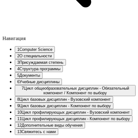
Навигация
1
Computer Science
2
О специальности
3
Присуждаемая степень
4
Структура программы
5
Документы
6
Учебные дисциплины
7
Цикл общеобразовательных дисциплин - Обязательный
компонент / Компонент по выбору
8
Цикл базовых дисциплин - Вузовский компонент
9
Цикл базовых дисциплин - Компонент по выбору
10
Цикл профилирующых дисциплин - Вузовский компонент
11
Цикл профилирующых дисциплин - Компонент по выбору
12
Дополнительные виды обучения
13
Свяжитесь с нами