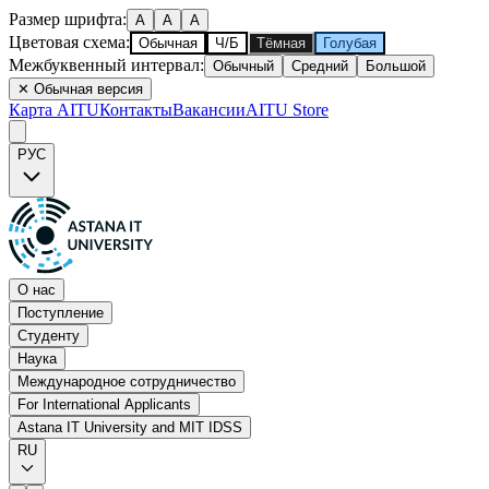
Размер шрифта
:
A
A
A
Цветовая схема
:
Обычная
Ч/Б
Тёмная
Голубая
Межбуквенный интервал
:
Обычный
Средний
Большой
✕
Обычная версия
Карта AITU
Контакты
Вакансии
AITU Store
РУС
О нас
Поступление
Студенту
Наука
Международное сотрудничество
For International Applicants
Astana IT University and MIT IDSS
RU