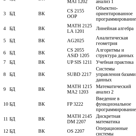
MAI 1202
анализ 1
Объектно-
CS 2155
3
БД
ВК
ориентированное
OOP
программирование
MATH 2125
4
БД
ВК
Линейная алгебра
LA 1201
Аналитическая
5
БД
ВК
AG2025
геометрия
CS 2055
Алгоритмы и
6
БД
ВК
ASiD 1205
структура данных
7
БД
ВК
UP SIS 1211
Учебная практика
Системы
8
БД
ВК
SUBD 2217
управления базами
данных
MATH 1215
Математический
9
БД
ВК
MA2 1203
анализ 2
Введение в
10
БД
ВК
FP 3222
функциональное
программирование
MATH 2145
Дискретная
11
БД
ВК
DM 2207
математика
Операционные
12
БД
ВК
OS 2207
системы