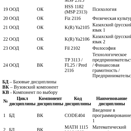
MSP 2315
HSS 1182
19
ООД
ОК
Психология
(MSP 2313)
20
ООД
ОК
Fiz 2116
Физическая культу
Казахский (русски
21
ООД
ОК
K(R) Ya2105
язык 1
Казахский (русски
22
ООД
ОК
K(R) Ya2106
язык 2
23
ООД
ОК
Fil 2102
Философия
Технологическое
TP 3113 /
предпринимательс
24
ООД
ВК
FL25 / Pred
/ Финансовая
2116
грамотность /
Предпринимательс
БД
– Базовые дисциплины
ВК
– Вузовский компонент
КВ
- Компонент по выбору
Цикл
Компонент
Код
Наименование
№
дисциплины
дисциплины
дисциплины
дисциплины
Введение в
1
БД
ВК
CODE404
программирование
1
MATH 1115
Математический
2
БД
ВК