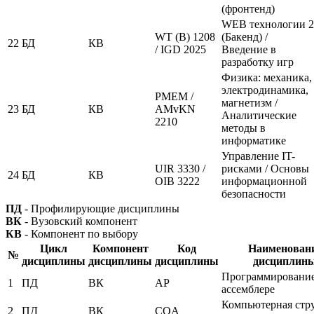
(фронтенд)
WEB технологии 2
WT (B) 1208
(Бакенд) /
22
БД
КВ
/ IGD 2025
Введение в
разработку игр
Физика: механика,
электродинамика,
PMEM /
магнетизм /
23
БД
КВ
AMvKN
Аналитические
2210
методы в
информатике
Управление IT-
UIR 3330 /
рисками / Основы
24
БД
КВ
OIB 3222
информационной
безопасности
ПД
- Профилирующие дисциплины
ВК
- Вузовский компонент
КВ
- Компонент по выбору
Цикл
Компонент
Код
Наименован
№
дисциплины
дисциплины
дисциплины
дисциплин
Программирование
1
ПД
ВК
AP
ассемблере
Компьютерная стр
2
ПД
ВК
COA