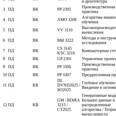
и архитектура
Производственная
3
ПД
ВК
PP 2305
практика
Алгоритмы машин
4
ПД
ВК
AMO 3208
обучения
Высокопроизводит
5
ПД
ВК
VV 3110
вычисления
Методы и инструм
6
ПД
ВК
Mill 3222
исследования
CS 3145
7
ПД
ВК
Компьютерные сет
KSC 3216
8
ПД
ВК
UP 2301
Управление проек
Производственная
9
ПД
ВК
PP 3306
практика
10
ПД
ВК
PP 3307
Преддипломная пр
DL
Глубокое обучение 
11
ПД
КВ
DVND2025 /
Введение в оптим
ItO2025
Генеративные моде
GM / BDiRA
Большие данные и
12
ПД
КВ
3215 /
распределенные
CT2025
алгоритмы / Теори
вычислимости