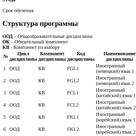
Срок обучения
Структура программы
ООД
– Общеобразовательные дисциплины
ОК
– Обязательный компонент
КВ
- Компонент по выбору
Цикл
Компонент
Код
Наименование
№
дисциплины
дисциплины
дисциплины
дисциплины
Иностранный
1
ООД
КВ
FGL1
(немецкий) язык 1
Иностранный
2
ООД
КВ
FGL2
(немецкий) язык 2
Иностранный
3
ООД
КВ
FCL1
(китайский) язык 1
Иностранный
4
ООД
КВ
FCL2
(китайский) язык 2
Иностранный
5
ООД
КВ
FKL1
(корейский) язык 1
Иностранный
6
ООД
КВ
FKL2
(корейский) язык 2