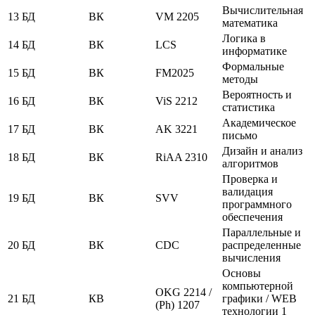
Вычислительная
13
БД
ВК
VM 2205
математика
Логика в
14
БД
ВК
LCS
информатике
Формальные
15
БД
ВК
FM2025
методы
Вероятность и
16
БД
ВК
ViS 2212
статистика
Академическое
17
БД
ВК
AK 3221
письмо
Дизайн и анализ
18
БД
ВК
RiAA 2310
алгоритмов
Проверка и
валидация
19
БД
ВК
SVV
программного
обеспечения
Параллельные и
20
БД
ВК
CDC
распределенные
вычисления
Основы
компьютерной
OKG 2214 /
21
БД
КВ
графики / WEB
(Ph) 1207
технологии 1