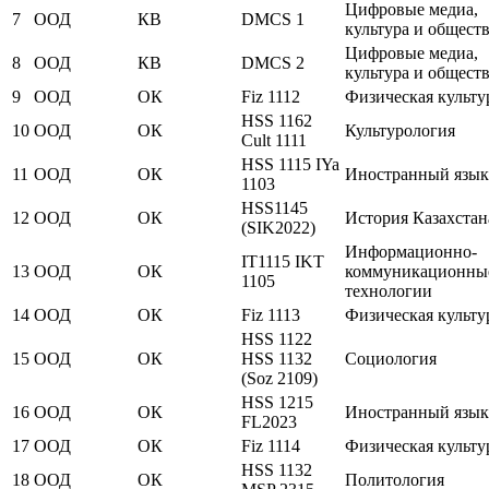
Цифровые медиа,
7
ООД
КВ
DMCS 1
культура и обществ
Цифровые медиа,
8
ООД
КВ
DMCS 2
культура и обществ
9
ООД
ОК
Fiz 1112
Физическая культу
HSS 1162
10
ООД
ОК
Культурология
Cult 1111
HSS 1115 IYa
11
ООД
ОК
Иностранный язык
1103
HSS1145
12
ООД
ОК
История Казахстан
(SIK2022)
Информационно-
IT1115 IKT
13
ООД
ОК
коммуникационны
1105
технологии
14
ООД
ОК
Fiz 1113
Физическая культу
HSS 1122
15
ООД
ОК
HSS 1132
Социология
(Soz 2109)
HSS 1215
16
ООД
ОК
Иностранный язык
FL2023
17
ООД
ОК
Fiz 1114
Физическая культу
HSS 1132
18
ООД
ОК
Политология